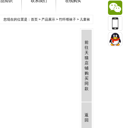
产品知识
联系我们
在线购买
您现在的位置是：
首页
>
产品展示
>
竹纤维袜子
>
儿童袜
前
往
天
猫
店
铺
购
买
同
款
返
回