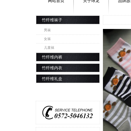
网站首页
关于球龙
品牌故
竹纤维袜子
男袜
女袜
儿童袜
竹纤维内裤
竹纤维内衣
竹纤维礼盒